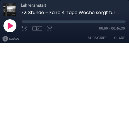
Lehreranstalt
72. Stunde – Faire 4 Tage Woche sorgt für windiges Clickbating
1x
00:00
/
00:46:30
SUBSCRIBE
SHARE